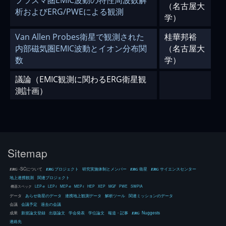
プラズマ圏EMIC波動の特性周波数解
（名古屋大
析およびERG/PWEによる観測
学）
Van Allen Probes衛星で観測された
桂華邦裕
内部磁気圏EMIC波動とイオン分布関
（名古屋大
数
学）
議論（EMIC観測に関わるERG衛星観
測計画）
Sitemap
-SCについて
プロジェクト
研究実施体制とメンバー
衛星
サイエンスセンター
ERG
ERG
ERG
ERG
地上連携観測
関連プロジェクト
機器スペック
LEP-e
LEP-i
MEP-e
MEP-i
HEP
XEP
MGF
PWE
SWPIA
データ
あらせ衛星のデータ
連携地上観測データ
解析ツール
関連ミッションのデータ
会議
会議予定
過去の会議
成果
新規論文登録
出版論文
学会発表
学位論文
報道・記事
Nuggests
ERG
連絡先