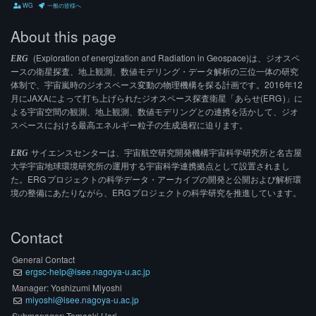
WG
一般の皆様へ
About this page
(Exploration of energization and Radiation in Geospace)は、ジオスペ
ERG
ースの衛星探査、地上観測、数値モデリング・データ解析の三位一体の研究
体制で、宇宙嵐時のジオスペース変動の物理機構を探る計画です。2016年12
月にJAXAによって打ち上げられたジオスペース探査衛星「あらせ(ERG )」に
よる宇宙空間の観測、地上観測、数値モデリングとの連携を活かして、ジオ
スペースにおける最高エネルギー粒子の生成過程に迫ります。
サイエンスセンターは、宇宙航空研究開発機構宇宙科学研究所と名古屋
ERG
大学宇宙地球環境研究所の運用する宇宙科学連携拠点として設置されまし
た。ERG プロジェクトの科学データ・アーカイブの開発と公開および解析環
境の整備にあたりながら、ERG プロジェクトの科学研究を推進しています。
Contact
General Contact
ergsc-help
isee.nagoya-u.ac.jp
Manager: Yoshizumi Miyoshi
miyoshi
isee.nagoya-u.ac.jp
Submanager: Tomoaki Hori