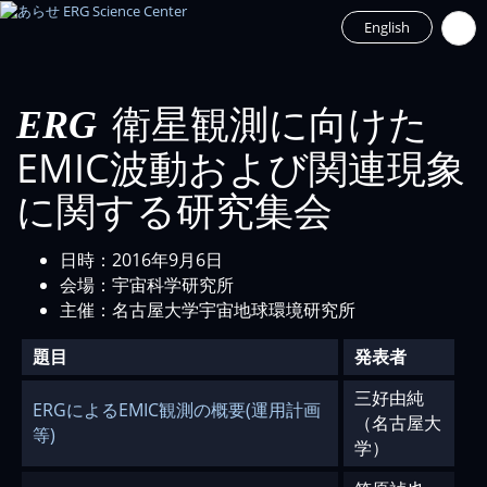
English
衛星観測に向けた
ERG
EMIC波動および関連現象
に関する研究集会
日時：2016年9月6日
会場：宇宙科学研究所
主催：名古屋大学宇宙地球環境研究所
題目
発表者
三好由純
ERGによるEMIC観測の概要(運用計画
（名古屋大
等)
学）