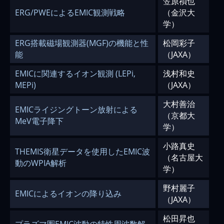
笠原禎也
ERG/PWEによるEMIC観測戦略
（金沢大
学）
ERG搭載磁場観測器(MGF)の機能と性
松岡彩子
能
（JAXA）
EMICに関連するイオン観測 (LEPi,
浅村和史
MEPi)
（JAXA）
大村善治
EMICライジングトーン放射による
（京都大
MeV電子降下
学）
小路真史
THEMIS衛星データを使用したEMIC波
（名古屋大
動のWPIA解析
学）
野村麗子
EMICによるイオンの降り込み
（JAXA）
松田昇也