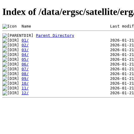
Index of /data/ergsc/satellite/er
 Name                                 Last modif
Parent Directory
01/
02/
03/
04/
05/
06/
07/
08/
09/
10/
11/
12/