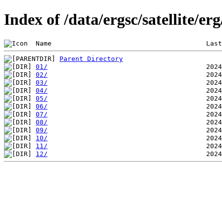
Index of /data/ergsc/satellite/e
 Name                                       Last
Parent Directory
01/
02/
03/
04/
05/
06/
07/
08/
09/
10/
11/
12/