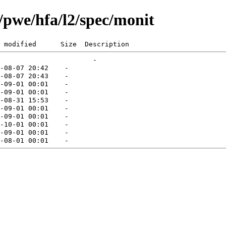
g/pwe/hfa/l2/spec/monit
 modified      Size  Description