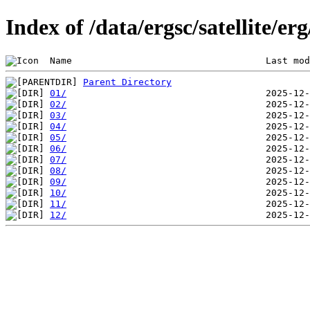
Index of /data/ergsc/satellite/er
 Name                                   Last mod
Parent Directory
01/
02/
03/
04/
05/
06/
07/
08/
09/
10/
11/
12/