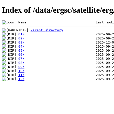
Index of /data/ergsc/satellite/er
 Name                                  Last modi
Parent Directory
01/
02/
03/
04/
05/
06/
07/
08/
09/
10/
11/
12/