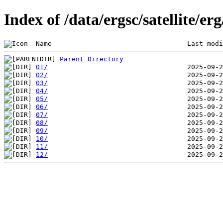
Index of /data/ergsc/satellite/er
 Name                                  Last modi
Parent Directory
01/
02/
03/
04/
05/
06/
07/
08/
09/
10/
11/
12/