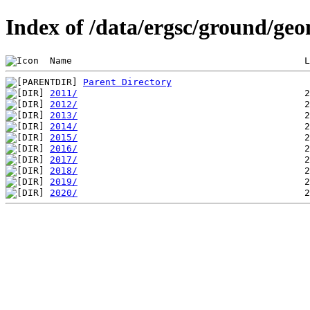
Index of /data/ergsc/ground/geo
 Name                                          L
Parent Directory
2011/
2012/
2013/
2014/
2015/
2016/
2017/
2018/
2019/
2020/