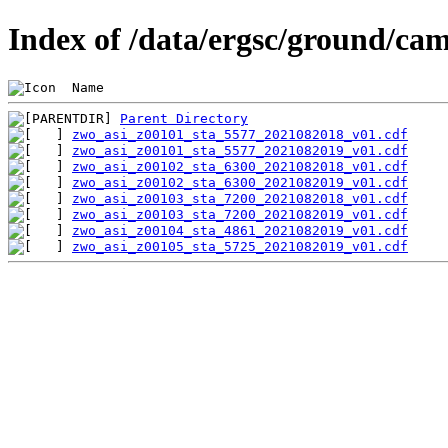
Index of /data/ergsc/ground/cam
 Name                                           
Parent Directory
zwo_asi_z00101_sta_5577_2021082018_v01.cdf
zwo_asi_z00101_sta_5577_2021082019_v01.cdf
zwo_asi_z00102_sta_6300_2021082018_v01.cdf
zwo_asi_z00102_sta_6300_2021082019_v01.cdf
zwo_asi_z00103_sta_7200_2021082018_v01.cdf
zwo_asi_z00103_sta_7200_2021082019_v01.cdf
zwo_asi_z00104_sta_4861_2021082019_v01.cdf
zwo_asi_z00105_sta_5725_2021082019_v01.cdf